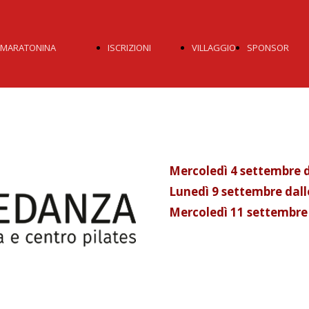
MARATONINA
ISCRIZIONI
VILLAGGIO
SPONSOR
LA GARA
19KM
EXPO
TUTTI GL
PARCHEGGI
11KM
SPONS
Mercoledì 4 settembre da
Lunedì 9 settembre dalle
GADGET
6KM
VENEZIA
Mercoledì 11 settembre d
LOCANDINA
PRIVACY
UNICA
PACER
CGIA