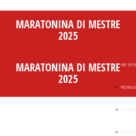
MARATONINA DI MESTRE
SALUTI
MESTRE
2025
ISTITUZIONALI
CA'MES
MARATONINA DI MESTRE
WE SPO
2025
REDBUL
NH VENE
CENTRO