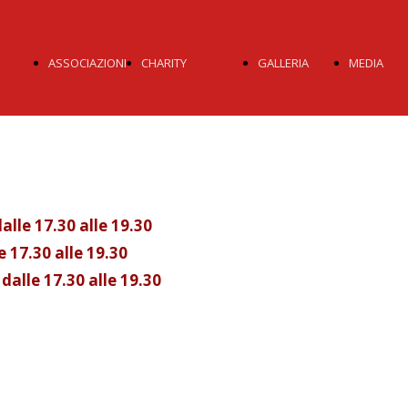
ASSOCIAZIONI
CHARITY
GALLERIA
MEDIA
I
OBIETTIVI
2024
STA
OR
AVAPO
2023
YOU
lle 17.30 alle 19.30
 17.30 alle 19.30
AVIS
2022
alle 17.30 alle 19.30
LILT
2021
2020