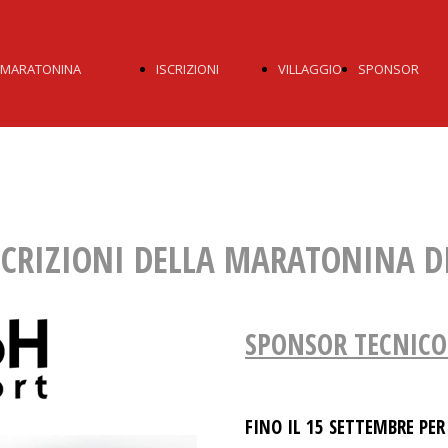
MARATONINA
ISCRIZIONI
VILLAGGIO
SPONSOR
LA GARA
19KM
EXPO
TUTTI GL
PARCHEGGI
11KM
SPONS
SCRIZIONI DELLA MARATONINA D
GADGET
6KM
VENEZIA
SPONSOR TECNICO 
LOCANDINA
PRIVACY
UNICA
FINO IL 15 SETTEMBRE PER
PACER
CGIA