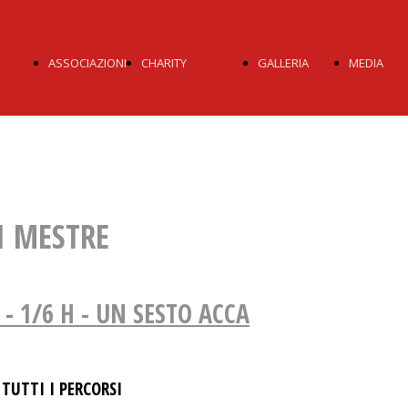
ASSOCIAZIONI
CHARITY
GALLERIA
MEDIA
I
OBIETTIVI
2024
STA
OR
AVAPO
2023
YOU
I MESTRE
AVIS
2022
- 1/6 H - UN SESTO ACCA
LILT
2021
 TUTTI I PERCORSI
2020